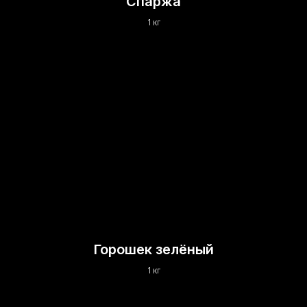
Спаржа
1 кг
Горошек зелёный
1 кг