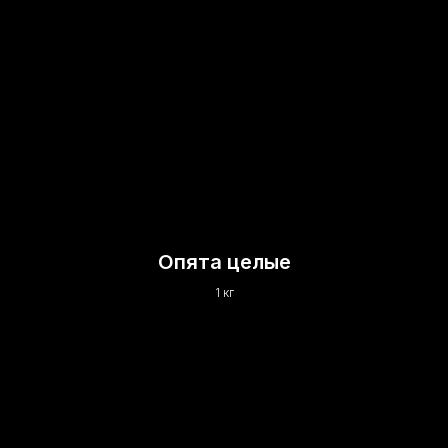
Опята целые
1 кг