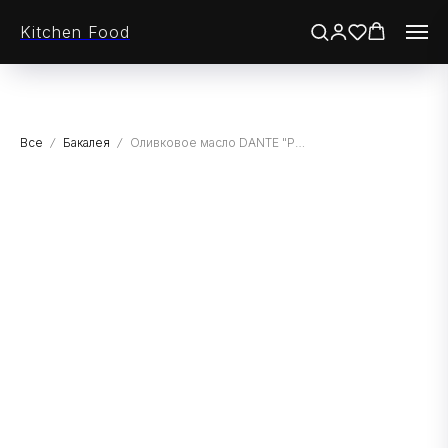
Kitchen Food
Все
Бакалея
Оливковое масло DANTE "POMACE" рафинированное c добавлением нерафин. масла, ПЭТ, 5л