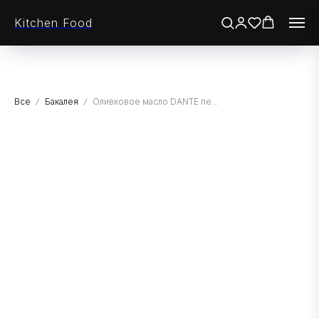
Kitchen Food
Все
Бакалея
Оливковое масло DANTE первого отжима высшего качества нерафинированное "TERRE ANTICHE", ПЭТ, 5л