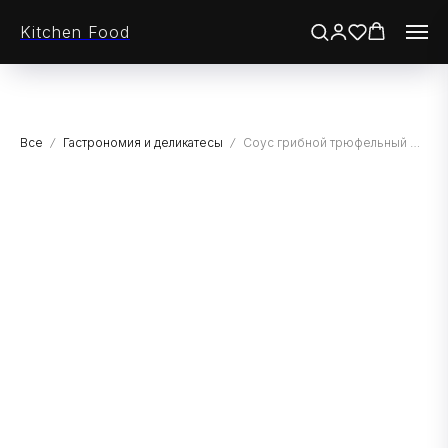
Kitchen Food
Все
Гастрономия и деликатесы
Соус грибной трюфельный "Sacchi Tartufi" из белого трюфеля "Бьянкетто" 2%, СТ/Б, 170гр