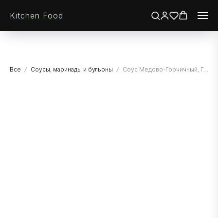
Kitchen Food
Все
Соусы, маринады и бульоны
Соус Медово-Горчичный, Гурмикс, 2 кг