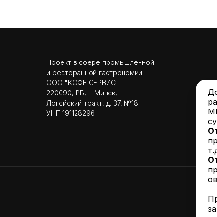
Проект в сфере промышленной
и ресторанной гастрономии
ООО "КОФЕ СЕРВИС"
До
220090, РБ, г. Минск,
ра
Логойский тракт, д. 37, №18,
МК
УНП 191128296
су
От
пр
т.д
От
пр
ов
Пр
за