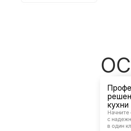
ОС
Профе
решен
кухни
Начните
с надеж
в один кл