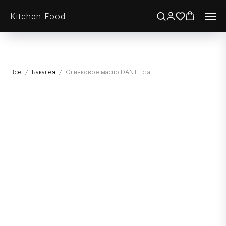
Kitchen Food
Все
Бакалея
Оливковое масло DANTE с ароматом белых грибов, первого отжима высшего качества нерафинированное, СТ/Б, 250мл