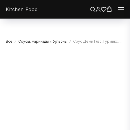
Kitchen Food
Все
Соусы, маринады и бульоны
Соус Деми Глас, Гурмикс, 2 кг