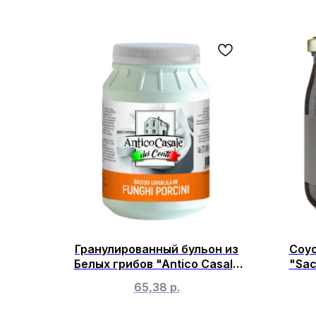
Гранулированный бульон из
Соу
Белых грибов "Antico Casale
"Sac
dei Conti" пласт. ведро, 1кг
трю
65,38
р.