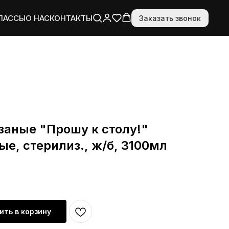
ЛАССЫ
О НАС
КОНТАКТЫ
Заказать звонок
аные "Прошу к столу!"
е, стерилиз., ж/б, 3100мл
ить в корзину