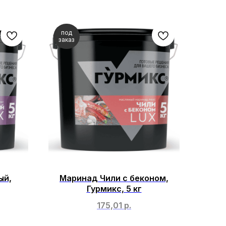
под
заказ
ый,
Маринад Чили с беконом,
Гурмикс, 5 кг
175,01
р.