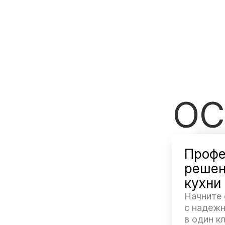
ОС
Профе
решен
кухни
Начните
с надеж
в один кл