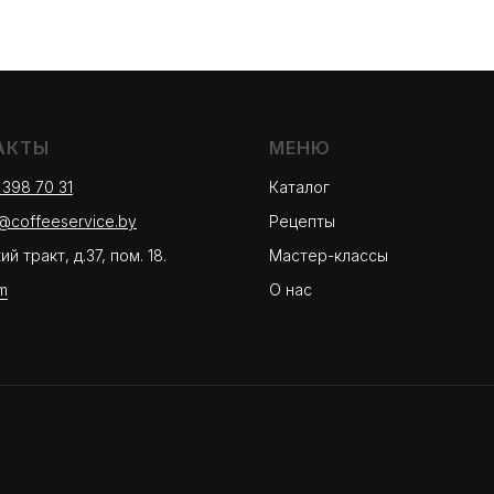
АКТЫ
МЕНЮ
 398 70 31
Каталог
r@coffeeservice.by
Рецепты
й тракт, д.37, пом. 18.
Мастер-классы
m
О нас