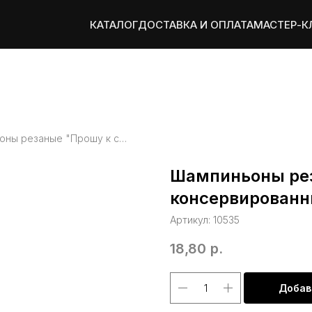
КАТАЛОГ
ДОСТАВКА И ОПЛАТА
МАСТЕР-К
Шампиньоны резаные "Прошу к столу!" консервированные, стерилиз., ж/б, 3100мл
Шампиньоны рез
консервированны
Артикул:
10535
18,80
р.
Добав