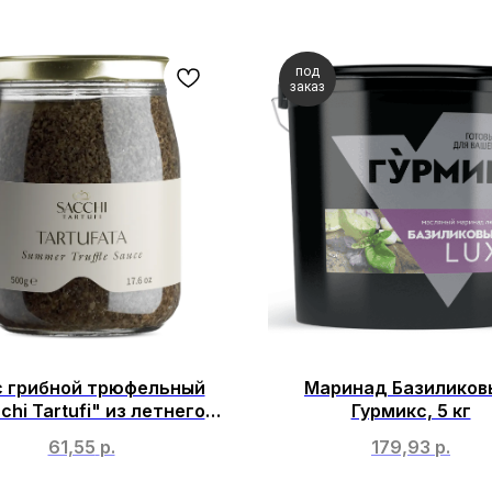
под
заказ
с грибной трюфельный
Маринад Базиликов
chi Tartufi" из летнего
Гурмикс, 5 кг
феля 3%, СТ/Б, 500гр
61,55
р.
179,93
р.