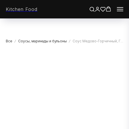
Kitchen Food
Все
Соусы, маринады и бульоны
Соус Медово-Горчичный, Гурмикс, 2 кг