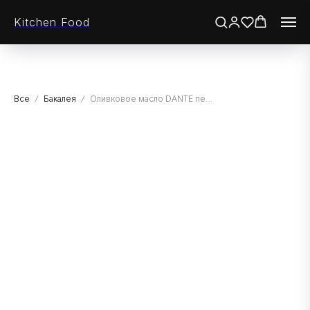
Kitchen Food
Все
Бакалея
Оливковое масло DANTE первого отжима высшего качества нерафинированное "L'ITALIANO", 100% Итальянский бленд, СТ/Б, 250мл