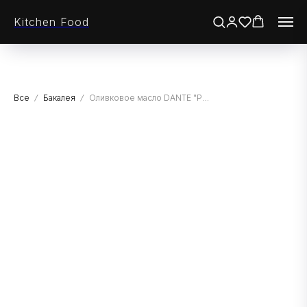
Kitchen Food
Все
Бакалея
Оливковое масло DANTE "POMACE" рафинированное c добавлением нерафин. масла, СТ/Б, 750мл