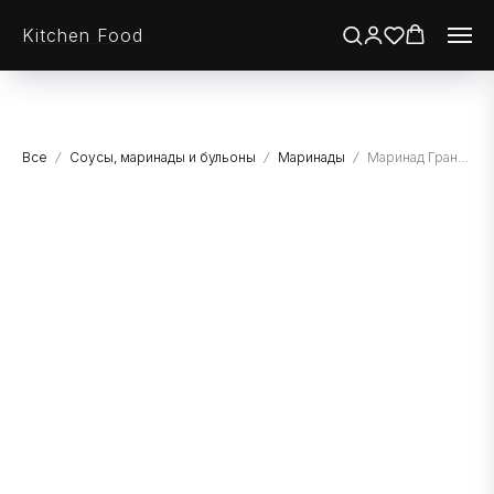
Kitchen Food
Все
Соусы, маринады и бульоны
Маринады
Маринад Гранатовый с вином, Гурмикс, 5 кг